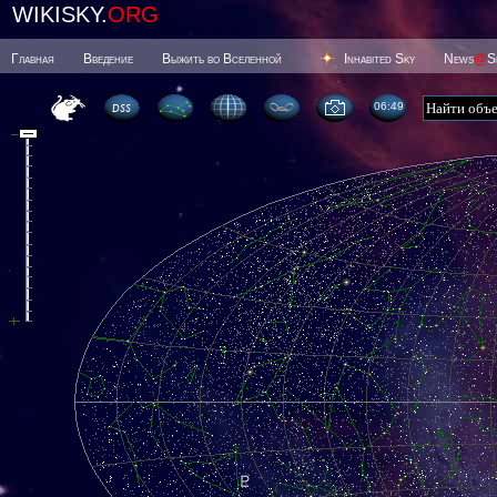
WIKISKY.
ORG
Главная
Введение
Выжить во Вселенной
Inhabited Sky
News
@
S
06 49