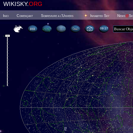
WIKISKY.
ORG
Inici
Començant
Sobreviure a l'Univers
Inhabited Sky
News
@
Sk
09 17