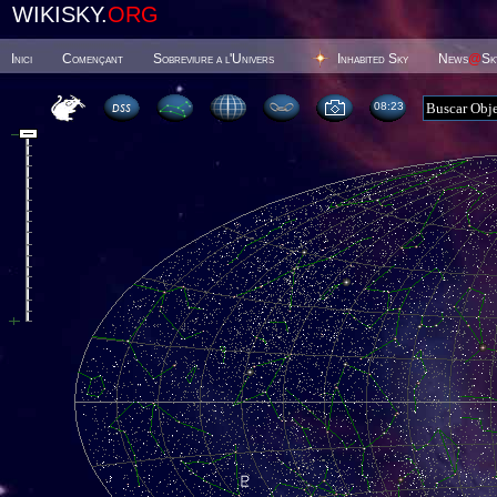
WIKISKY.
ORG
Inici
Començant
Sobreviure a l'Univers
Inhabited Sky
News
@
Sk
08 23