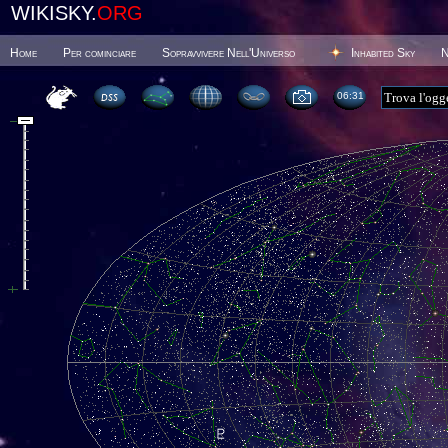
WIKISKY.
ORG
Home
Per cominciare
Sopravvivere Nell'Universo
Inhabited Sky
N
06 31