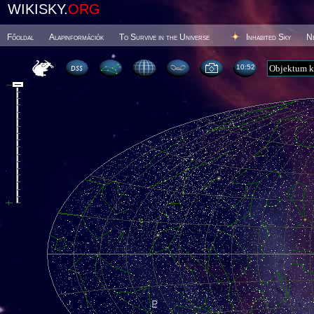
WIKISKY.
ORG
Főoldal
Alapinformációk
To Survive in the Universe
Inhabited Sky
N
10 52