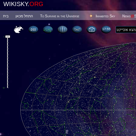
WIKISKY.
ORG
בית
התחל מכאן
To Survive in the Universe
Inhabited Sky
News
@
S
17 55