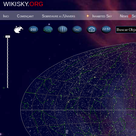
WIKISKY.
ORG
Inici
Començant
Sobreviure a l'Univers
Inhabited Sky
News
@
Sk
22 57