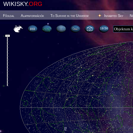
WIKISKY.
ORG
Főoldal
Alapinformációk
To Survive in the Universe
Inhabited Sky
N
19 56