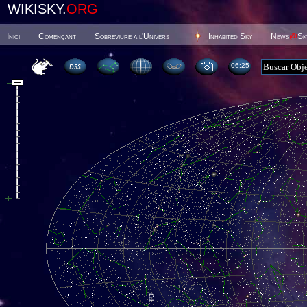
WIKISKY.
ORG
Inici
Començant
Sobreviure a l'Univers
Inhabited Sky
News
@
Sk
06 25