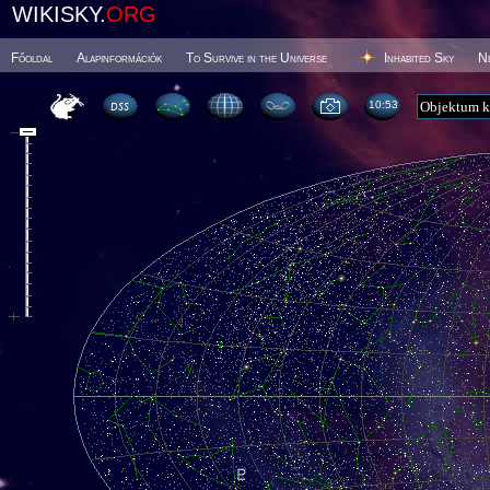
WIKISKY.
ORG
Főoldal
Alapinformációk
To Survive in the Universe
Inhabited Sky
N
10 53