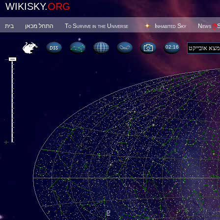
WIKISKY.
ORG
בית
התחל מכאן
To Survive in the Universe
Inhabited Sky
News
@
S
02 16