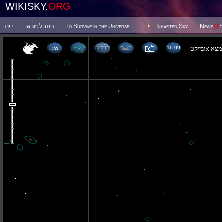
WIKISKY.
ORG
בית
התחל מכאן
To Survive in the Universe
Inhabited Sky
News
@
S
16 09