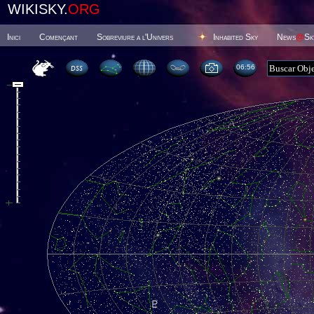
WIKISKY.
ORG
Inici
Començant
Sobreviure a l'Univers
Inhabited Sky
News
@
Sk
06 56