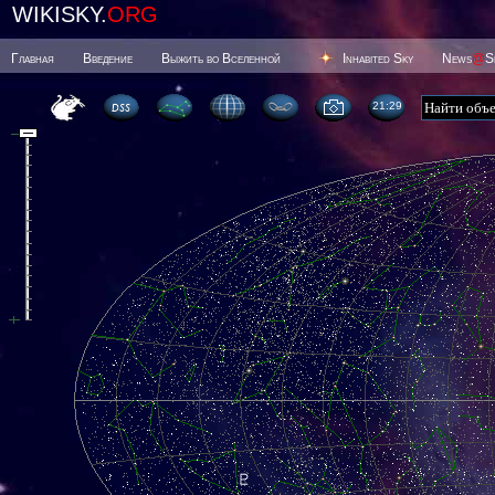
WIKISKY.
ORG
Главная
Введение
Выжить во Вселенной
Inhabited Sky
News
@
S
21 29