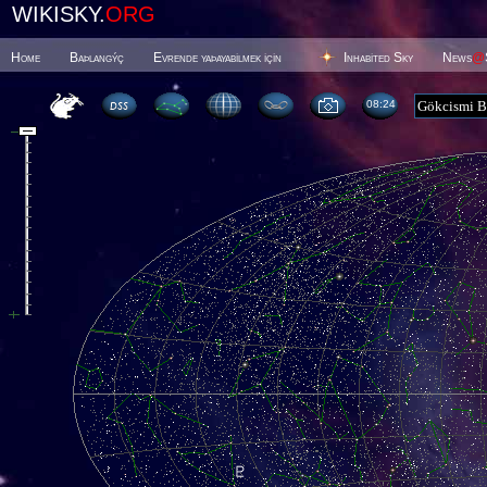
WIKISKY.
ORG
Home
Baþlangýç
Evrende yaþayabilmek için
Inhabited Sky
News
@
08 24