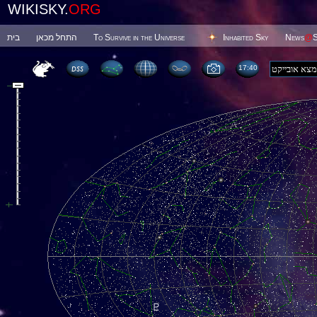
WIKISKY.
ORG
בית
התחל מכאן
To Survive in the Universe
Inhabited Sky
News
@
S
17 40