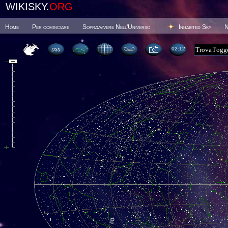
WIKISKY.
ORG
Home
Per cominciare
Sopravvivere Nell'Universo
Inhabited Sky
N
02 12