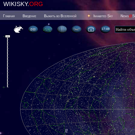
WIKISKY.
ORG
Главная
Введение
Выжить во Вселенной
Inhabited Sky
News
@
S
17 48