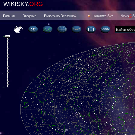
WIKISKY.
ORG
Главная
Введение
Выжить во Вселенной
Inhabited Sky
News
@
S
09 03