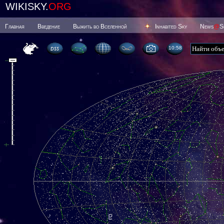
WIKISKY.
ORG
Главная
Введение
Выжить во Вселенной
Inhabited Sky
News
@
S
10 58