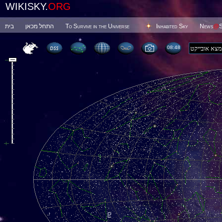
WIKISKY.
ORG
בית
התחל מכאן
To Survive in the Universe
Inhabited Sky
News
@
S
08 48