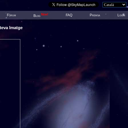
New!
Fòrum
FAQ
Premsa
Login
Blog
 teva Imatge