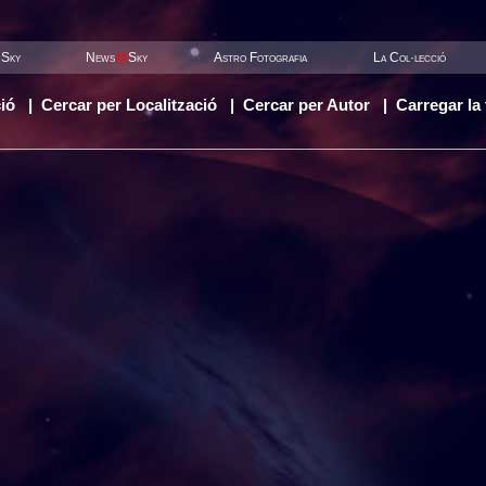
 Sky
News
@
Sky
Astro Fotografia
La Col·lecció
ió
|
Cercar per Localització
|
Cercar per Autor
|
Carregar la