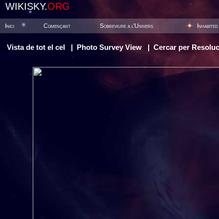
WIKISKY.
ORG
Inici
Començant
Sobreviure a l'Univers
Inhabited
Vista de tot el cel
|
Photo Survey View
|
Cercar per Resoluc